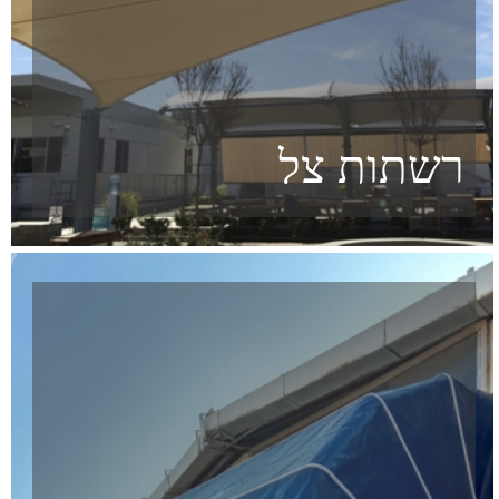
סוככי זרועות
כסויי מטבחי חוץ