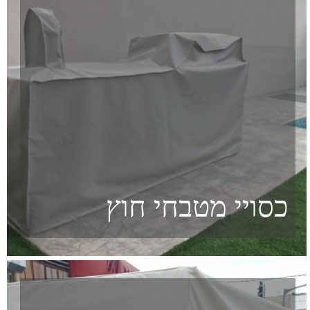
כיסויי ריהוט גן