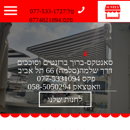
טל:077-533-1727
פקס:0774821094
סאנטקס-ברוך ברזנטים וסוככים
דרך שלמה(סלמה) 66 תל אביב​
פקס 077-5331094
וואטצאפ 058-5050294
לחנות שלנו
אודות
סאנטקס ברוך ברזנטים מומחים באספקה ​​ויצור
של בדים לקירוי והצללה, סוככים ופתרונות
הצללה.